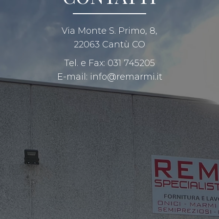
Via Monte S. Primo, 8,
22063 Cantù CO
Tel. e Fax:
031 745205
E-mail:
info@remarmi.it