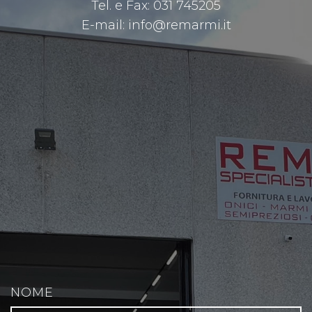
Tel. e Fax:
031 745205
E-mail:
info@remarmi.it
NOME